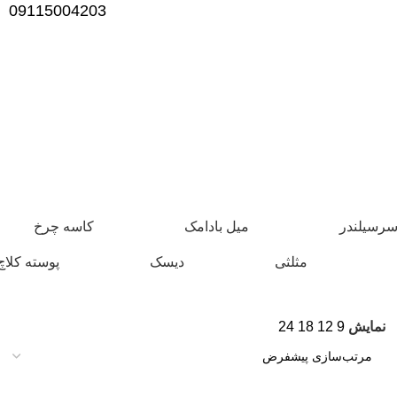
09115004203
رسیلندر
میل بادامک
کاسه چرخ
مثلثی
دیسک
پوسته کلاچ
نمایش
9
12
18
24