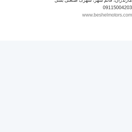
مازندران، قائم شهر، شهرک صنعتی بشل
09115004203
www.beshelmotors.com